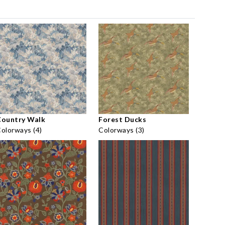
Country Walk
Forest Ducks
olorways (4)
Colorways (3)