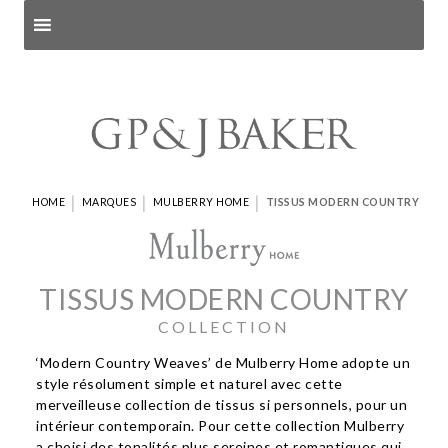
Search products
and pages
|
|
|
HOME
MARQUES
MULBERRY HOME
TISSUS MODERN COUNTRY
TISSUS MODERN COUNTRY
COLLECTION
‘Modern Country Weaves’ de Mulberry Home adopte un
style résolument simple et naturel avec cette
merveilleuse collection de tissus si personnels, pour un
intérieur contemporain. Pour cette collection Mulberry
a choisi des tonalités plus sereines et romantiques qui