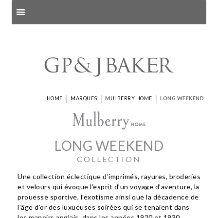
Search products
and pages
|
|
|
HOME
MARQUES
MULBERRY HOME
LONG WEEKEND
LONG WEEKEND
COLLECTION
Une collection éclectique d’imprimés, rayures, broderies
et velours qui évoque l’esprit d’un voyage d’aventure, la
prouesse sportive, l’exotisme ainsi que la décadence de
l’âge d’or des luxueuses soirées qui se tenaient dans
les manoirs anglais, dans les années 1920 et 1930.