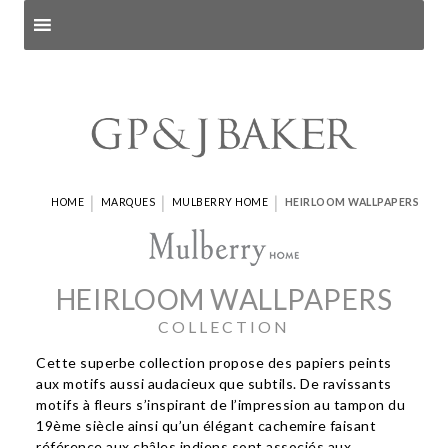
Search products
and pages
|
|
|
HOME
MARQUES
MULBERRY HOME
HEIRLOOM WALLPAPERS
HEIRLOOM WALLPAPERS
COLLECTION
Cette superbe collection propose des papiers peints
aux motifs aussi audacieux que subtils. De ravissants
motifs à fleurs s’inspirant de l’impression au tampon du
19ème siècle ainsi qu’un élégant cachemire faisant
référence aux châles indiens sont associés aux