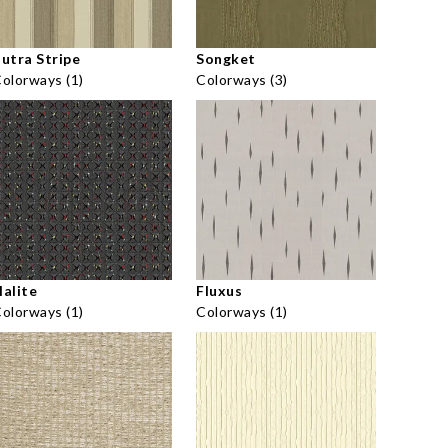
utra Stripe
Songket
olorways (1)
Colorways (3)
alite
Fluxus
olorways (1)
Colorways (1)