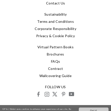
Contact Us
Sustainability
Terms and Conditions
Corporate Responsibility
Privacy & Cookie Policy
Virtual Pattern Books
Brochures
FAQs
Contract
Wallcovering Guide
FOLLOW US
facebook
instagram
X
pinterest
youtube
© 2026 G P & J Baker
GP & J Baker uses cookies to enhance your experience of our site. By
Got it!