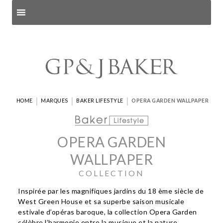
Search products
and pages
|
|
|
HOME
MARQUES
BAKER LIFESTYLE
OPERA GARDEN WALLPAPER
OPERA GARDEN
WALLPAPER
COLLECTION
Inspirée par les magnifiques jardins du 18 ème siècle de
West Green House et sa superbe saison musicale
estivale d’opéras baroque, la collection Opera Garden
célèbre l’harmonie entre la musique et la nature.